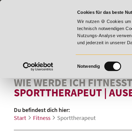
07191 - 22987 - 0
BILDUNGSHOTLINE:
Cookies für das beste Nut
- Summer Vitality!
20% Rabatt bis 17. August 2026 - Summe
Wir nutzen 🍪 Cookies um 
technisch notwendigen Coo
Nutzungs-Analyse verwende
und jederzeit in unserer 
Einwilligungsauswahl
Notwendig
WIE WERDE ICH FITNESS
SPORTTHERAPEUT
|
AUS
Du befindest dich hier:
Start
Fitness
Sporttherapeut