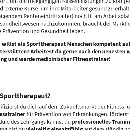
ort, um die rückgängigen Kassenleistungen zu kompe
d externe Kurse, um ihre Mitarbeiter gesund zu erhal
eigendem Renteneintrittsalter) noch fit am Arbeitsp
sundheitswesen nachzukommen, braucht der Markt qua
e Prävention und Gesundheit leben.
 willst als Sporttherapeut Menschen kompetent au
terstützen? Arbeitest du gerne nach den neuesten 
ung und werde medizinischer Fitnesstrainer!
 Sporttherapeut?
ifizierst du dich auf dem Zukunftsmarkt der Fitness-
esstrainer
für Prävention von Erkrankungen, förders
odule des Lehrgangs kannst du
professionelles Traini
ung bist du
vielseitig einsatzfähig
auf dem ständig wa