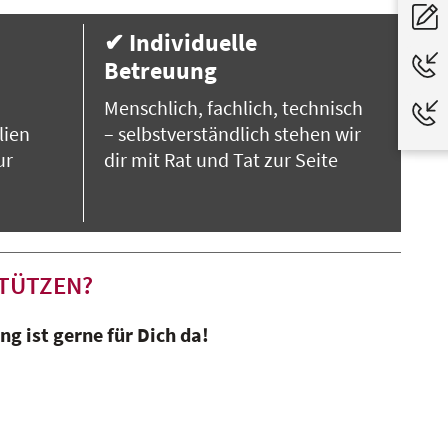
✔ Individuelle
Betreuung
Menschlich, fachlich, technisch
lien
– selbstverständlich stehen wir
ur
dir mit Rat und Tat zur Seite
TÜTZEN?
g ist gerne für Dich da!