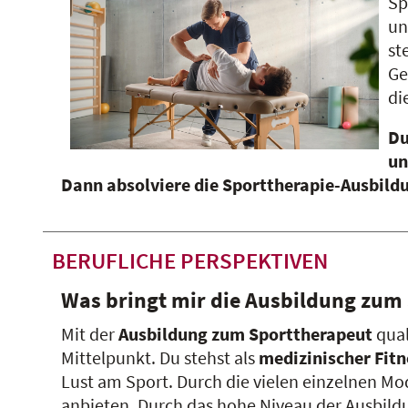
Sp
un
st
Ge
di
Du
un
Dann absolviere die Sporttherapie-Ausbild
BERUFLICHE PERSPEKTIVEN
Was bringt mir die Ausbildung zum
Mit der
Ausbildung zum Sporttherapeut
qual
Mittelpunkt. Du stehst als
medizinischer Fitn
Lust am Sport. Durch die vielen einzelnen M
anbieten. Durch das hohe Niveau der Ausbild