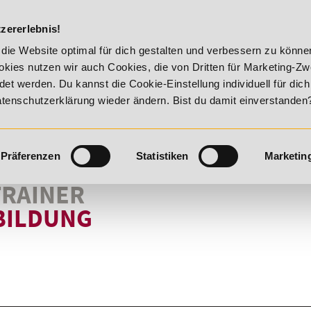
DIE ACADEM
zererlebnis!
r Vitality!
20% Rabatt bis 17. August 2026 - Summer Vitali
die Website optimal für dich gestalten und verbessern zu könn
kies nutzen wir auch Cookies, die von Dritten für Marketing-Z
t werden. Du kannst die Cookie-Einstellung individuell für dic
Datenschutzerklärung wieder ändern. Bist du damit einverstanden
Präferenzen
Statistiken
Marketin
TRAINER
BILDUNG