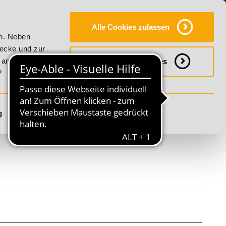
Y
SERVICE
KONTAKT
FAQ
ONLINE-CAMPUS
Alle Cookies zulassen
ty!
20% Rabatt bis 17. August 2026 - Summer Vitality!
en. Neben
wecke und zur
h anpassen
Notwendige Cookies
?
g
Details anzeigen