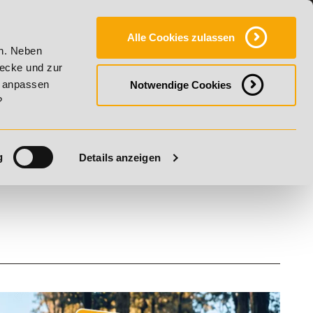
Y
SERVICE
KONTAKT
FAQ
ONLINE-CAMPUS
Alle Cookies zulassen
gust 2026 - Summer Vitality!
20% Rabatt bis 17. August 202
en. Neben
wecke und zur
h anpassen
Notwendige Cookies
?
g
Details anzeigen