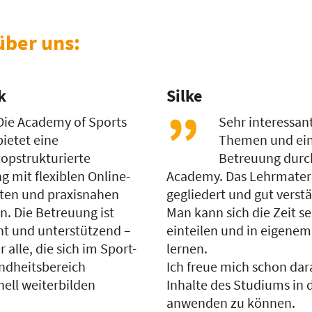
über uns:
k
Silke
Die Academy of Sports
Sehr interessan
bietet eine
Themen und ein
topstrukturierte
Betreuung durc
g mit flexiblen Online-
Academy. Das Lehrmateria
lten und praxisnahen
gegliedert und gut verstä
. Die Betreuung ist
Man kann sich die Zeit se
t und unterstützend –
einteilen und in eigene
r alle, die sich im Sport-
lernen.
ndheitsbereich
Ich freue mich schon dar
nell weiterbilden
Inhalte des Studiums in d
!
anwenden zu können.