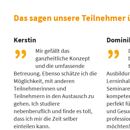
Das sagen unsere Teilnehmer 
Kerstin
Domini
Mir gefällt das
ganzheitliche Konzept
und die umfassende
Betreuung. Ebenso schätze ich die
Ausbildun
Möglichkeit, mit anderen
Lerninha
Teilnehmerinnen und
Seminaren
Teilnehmern in den Austausch zu
kompeten
gehen. Ich studiere
perfekt fü
nebenberuflich und finde es toll,
und Gesu
dass ich mir die Zeit selber
professio
einteilen kann.
möchten