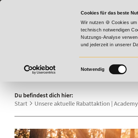
07191 - 22987 - 0
BILDUNGSHOTLINE:
Cookies für das beste Nut
batt bis 17. August 2026 - Summer Vitality!
20% Rabatt bi
Wir nutzen 🍪 Cookies um 
technisch notwendigen Coo
Nutzungs-Analyse verwende
und jederzeit in unserer 
Einwilligungsauswahl
Notwendig
RABATTAKTION.
Du befindest dich hier:
Start
Unsere aktuelle Rabattaktion | Academy