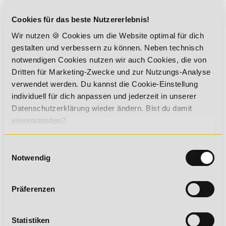
Cookies für das beste Nutzererlebnis!
Hinweis:
Die erste Rate ist mit
Ablauf der 2-wöchigen
Testphase
fällig, anschließend erfolgt die Ratenzahlung
Wir nutzen 🍪 Cookies um die Website optimal für dich
monatlich
gestalten und verbessern zu können. Neben technisch
notwendigen Cookies nutzen wir auch Cookies, die von
LASTSCHRIFT
Dritten für Marketing-Zwecke und zur Nutzungs-Analyse
ÜBERWEISUNG
verwendet werden. Du kannst die Cookie-Einstellung
individuell für dich anpassen und jederzeit in unserer
Datenschutzerklärung wieder ändern. Bist du damit
einverstanden?
Bankdaten
Einwilligungsauswahl
Notwendig
Präferenzen
Statistiken