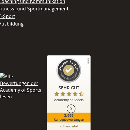
Coaching und Kommunikation
Fitness- und Sportmanagement
E-Sport
Ausbildung
Kundenbewertungen und Erfahrungen zu
Academy of Sports
SEHR GUT
%
86
SEHR GUT
Academy of Sports
Empfehlungen auf
ProvenExpert.com
5,00
/
4,53
2.868
Kundenbewertungen
2.686
182
Authentizität