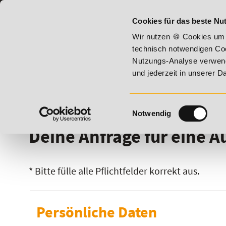
07191 - 22987 - 0
BILDUNGSHOTLINE:
Cookies für das beste Nut
6 - Summer Vitality!
20% Rabatt bis 17. August 2026 - Sum
Wir nutzen 🍪 Cookies um 
technisch notwendigen Coo
Nutzungs-Analyse verwende
und jederzeit in unserer 
Einwilligungsauswahl
Notwendig
Deine Anfrage für eine 
* Bitte fülle alle Pflichtfelder korrekt aus.
Persönliche Daten