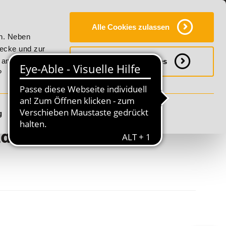
Y
SERVICE
KONTAKT
FAQ
ONLINE-CAMPUS
Alle Cookies zulassen
lity!
20% Rabatt bis 17. August 2026 - Summer Vitality!
en. Neben
wecke und zur
h anpassen
Notwendige Cookies
?
g
Details anzeigen
ildungsgutschein