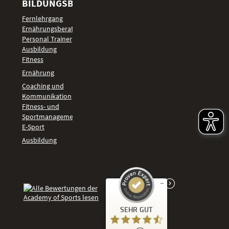
BILDUNGSBEREICHE
Fernlehrgang
Ernährungsberater
Personal Trainer
Ausbildung
Fitness
Ernährung
Coaching und
Kommunikation
Fitness- und
Sportmanagement
E-Sport
Ausbildung
Kundenbewertungen und Erfahrungen zu
SEHR GUT
Academy of Sports