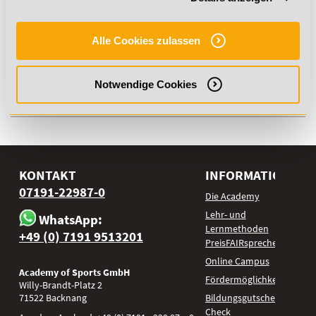
Jetzt Infos anfordern
Alle Cookies zulassen
Wenn du auf „
Jetzt Infos anfordern
“ klickst, erhältst du
Notwendige Cookies
umgehend von uns eine Bestätigung per E-Mail.
KONTAKT
INFORMATIONEN
07191-22987-0
Die Academy
Lehr- und
WhatsApp:
Lernmethoden
+49 (0) 7191 9513201
PreisFAIRsprechen
Online Campus
Academy of Sports GmbH
Fördermöglichkeiten
Willy-Brandt-Platz 2
71522
Backnang
Bildungsgutschein
Check