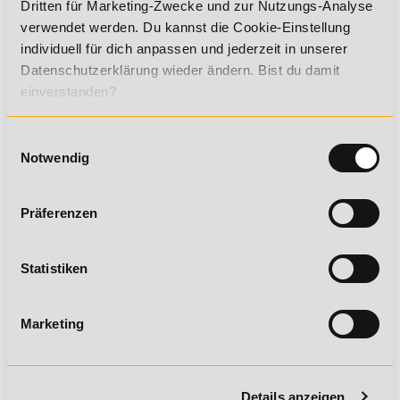
Dritten für Marketing-Zwecke und zur Nutzungs-Analyse
verwendet werden. Du kannst die Cookie-Einstellung
individuell für dich anpassen und jederzeit in unserer
Datenschutzerklärung wieder ändern. Bist du damit
Ich stimme den beschriebenen
Allgemeine
einverstanden?
Geschäftsbedingungen
zu.
Ich stimme den beschriebenen
Einwilligungsauswahl
Datenschutzrichtlinien
zu.
Notwendig
Ich stimme den beschriebenen
Nutzungsbedingungen Online-Campus
zu.
Präferenzen
Statistiken
Sicherheitsfrage
Marketing
Sicherheitsfrage
*
Was ist die Summe aus 1 und 2?
Details anzeigen