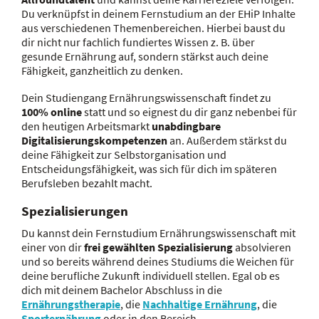
Du verknüpfst in deinem Fernstudium an der EHiP Inhalte
aus verschiedenen Themenbereichen. Hierbei baust du
dir nicht nur fachlich fundiertes Wissen z. B. über
gesunde Ernährung auf, sondern stärkst auch deine
Fähigkeit, ganzheitlich zu denken.
Dein Studiengang Ernährungswissenschaft findet zu
100% online
statt und so eignest du dir ganz nebenbei für
den heutigen Arbeitsmarkt
unabdingbare
Digitalisierungskompetenzen
an. Außerdem stärkst du
deine Fähigkeit zur Selbstorganisation und
Entscheidungsfähigkeit, was sich für dich im späteren
Berufsleben bezahlt macht.
Spezialisierungen
Du kannst dein Fernstudium Ernährungswissenschaft mit
einer von dir
frei gewählten Spezialisierung
absolvieren
und so bereits während deines Studiums die Weichen für
deine berufliche Zukunft individuell stellen. Egal ob es
dich mit deinem Bachelor Abschluss in die
Ernährungstherapie
, die
Nachhaltige Ernährung
, die
Sporternährung
oder in den Bereich