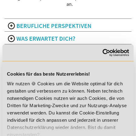
an.
BERUFLICHE PERSPEKTIVEN
WAS ERWARTET DICH?
SPEZIALISIERUNGEN
DEINE VORTEILE IM ÜBERBLICK
Cookies für das beste Nutzererlebnis!
PRÄSENZPHASENTERMINE
Wir nutzen 🍪 Cookies um die Website optimal für dich
VORAUSSETZUNGEN
gestalten und verbessern zu können. Neben technisch
notwendigen Cookies nutzen wir auch Cookies, die von
Dritten für Marketing-Zwecke und zur Nutzungs-Analyse
GESAMTPREIS:
verwendet werden. Du kannst die Cookie-Einstellung
12.632,00 € *
individuell für dich anpassen und jederzeit in unserer
Datenschutzerklärung wieder ändern. Bist du damit
Ratenzahlung:
einverstanden?