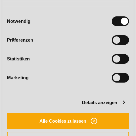
36 Monatsraten à 350,00 € *
Einwilligungsauswahl
Notwendig
ZUM BILDUNGSPARTNER
Präferenzen
Statistiken
* umsatzsteuerbefreit nach §4 Nr. 21 a) bb) UStG.
Marketing
Empfiehl diese Ausbildung deinen Freunden
Details anzeigen
Alle Cookies zulassen